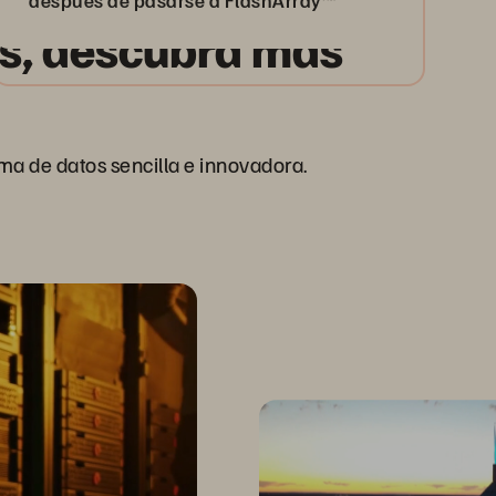
después de pasarse a FlashArray™
os, descubra más
a de datos sencilla e innovadora.