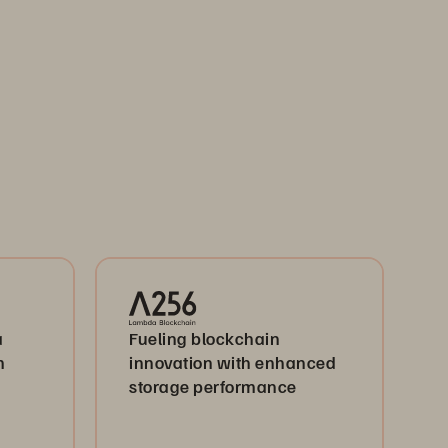
a
Fueling blockchain
m
innovation with enhanced
storage performance