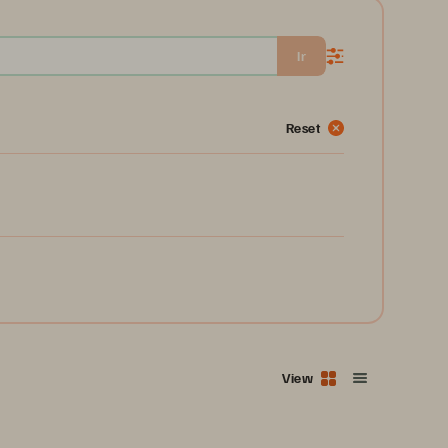
Ir
Reset
View