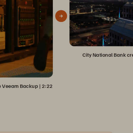
City National Bank cr
 de Veeam Backup
 | 
2:22