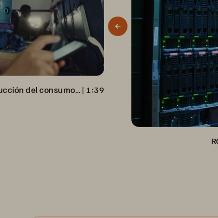
Virgin Media logra una reducción del consumo energético del 98 %
 | 
1:39
R