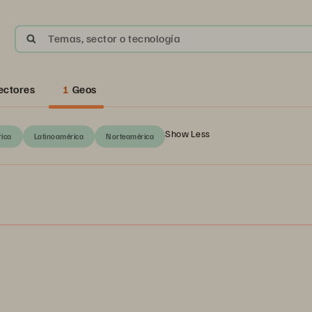
Temas, sector o tecnología
ectores
1
Geos
Show Less
rica
Latinoamérica
Norteamérica