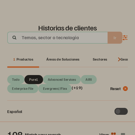
Historias de clientes
Temas, sector o tecnología
Ir
1
Productos
Áreas de Soluciones
Sectores
Geos
Todo
Pure1
Advanced Services
AIRI
(+19)
Reset
Enterprise File
Evergreen//Flex
Español
108
Match your search
View