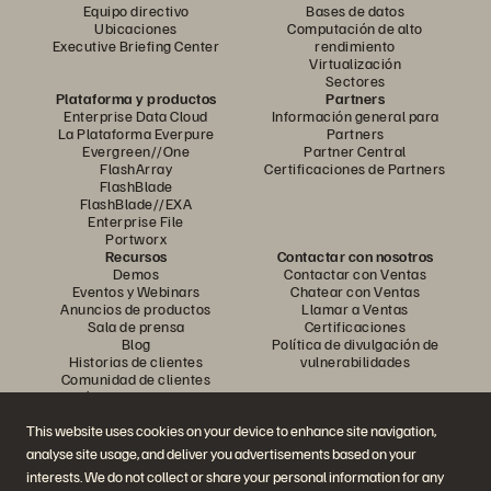
Equipo directivo
Bases de datos
Ubicaciones
Computación de alto
Executive Briefing Center
rendimiento
Virtualización
Sectores
Plataforma y productos
Partners
Enterprise Data Cloud
Información general para
La Plataforma Everpure
Partners
Evergreen//One
Partner Central
FlashArray
Certificaciones de Partners
FlashBlade
FlashBlade//EXA
Enterprise File
Portworx
Recursos
Contactar con nosotros
Demos
Contactar con Ventas
Eventos y Webinars
Chatear con Ventas
Anuncios de productos
Llamar a Ventas
Sala de prensa
Certificaciones
Blog
Política de divulgación de
Historias de clientes
vulnerabilidades
Comunidad de clientes
Artículos divulgativos
This website uses cookies on your device to enhance site navigation,
analyse site usage, and deliver you advertisements based on your
Únase a la conversación
interests. We do not collect or share your personal information for any
Siga las redes sociales oficiales de Everpure