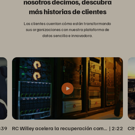
nosotros decimos, descubra
más historias de clientes
Los clientes cuentan cómo están transformando
sus organizaciones con nuestra plataforma de
datos sencilla e innovadora.
:39
RC Willey acelera la recuperación completa de los datos de Veeam Backup
 | 
2:22