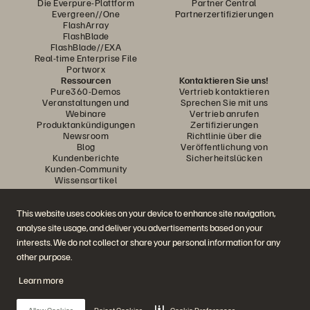
Die Everpure-Plattform
Partner Central
Evergreen//One
Partnerzertifizierungen
FlashArray
FlashBlade
FlashBlade//EXA
Real-time Enterprise File
Portworx
Ressourcen
Kontaktieren Sie uns!
Pure360-Demos
Vertrieb kontaktieren
Veranstaltungen und
Sprechen Sie mit uns
Webinare
Vertrieb anrufen
Produktankündigungen
Zertifizierungen
Newsroom
Richtlinie über die
Blog
Veröffentlichung von
Kundenberichte
Sicherheitslücken
Kunden-Community
Wissensartikel
This website uses cookies on your device to enhance site navigation,
Diskutiere mit
analyse site usage, and deliver you advertisements based on your
Folgen Sie den Everpure Social Media Kanälen
interests. We do not collect or share your personal information for any
other purpose.
Learn more
© 2026 Everpure, Inc. Alle Rechte vorbehalten.
Datenschutz
Nutzungsbedingungen der Website
Rechtliche Hinweise
Impressum