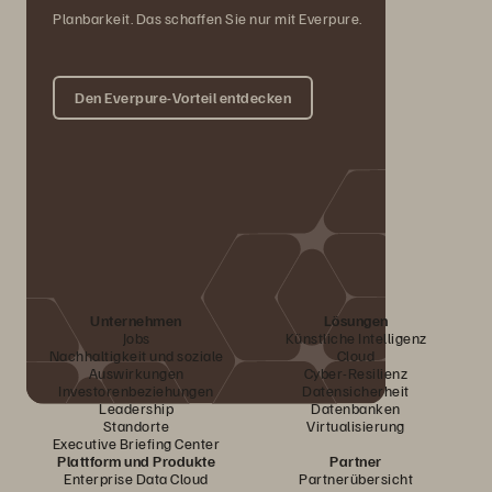
Planbarkeit. Das schaffen Sie nur mit Everpure.
Den Everpure-Vorteil entdecken
Unternehmen
Lösungen
Jobs
Künstliche Intelligenz
Nachhaltigkeit und soziale
Cloud
Auswirkungen
Cyber-Resilienz
Investorenbeziehungen
Datensicherheit
Leadership
Datenbanken
Standorte
Virtualisierung
Executive Briefing Center
Plattform und Produkte
Partner
Enterprise Data Cloud
Partnerübersicht