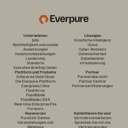
Unternehmen
Lösungen
Jobs
Künstliche Intelligenz
Nachhaltigkeit und soziale
Cloud
Auswirkungen
Cyber-Resilienz
Investorenbeziehungen
Datensicherheit
Leadership
Datenbanken
Standorte
Virtualisierung
Executive Briefing Center
Plattform und Produkte
Partner
Enterprise Data Cloud
Partnerübersicht
Die Everpure-Plattform
Partner Central
Evergreen//One
Partnerzertifizierungen
FlashArray
FlashBlade
FlashBlade//EXA
Real-time Enterprise File
Portworx
Ressourcen
Kontaktieren Sie uns!
Pure360-Demos
Vertrieb kontaktieren
Veranstaltungen und
Sprechen Sie mit uns
Webinare
Vertrieb anrufen