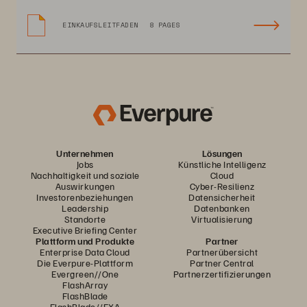
EINKAUFSLEITFADEN
8 PAGES
Unternehmen
Lösungen
Jobs
Künstliche Intelligenz
Nachhaltigkeit und soziale
Cloud
Auswirkungen
Cyber-Resilienz
Investorenbeziehungen
Datensicherheit
Leadership
Datenbanken
Standorte
Virtualisierung
Executive Briefing Center
Plattform und Produkte
Partner
Enterprise Data Cloud
Partnerübersicht
Die Everpure-Plattform
Partner Central
Evergreen//One
Partnerzertifizierungen
FlashArray
FlashBlade
FlashBlade//EXA