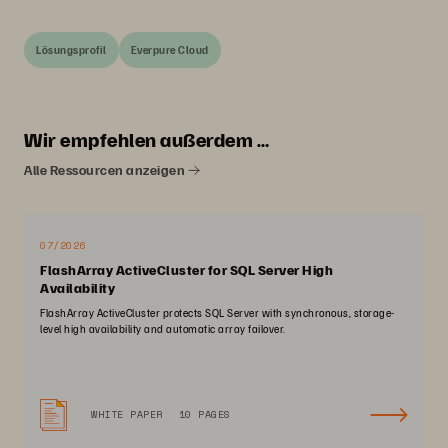
Lösungsprofil
Everpure Cloud
Wir empfehlen außerdem …
Alle Ressourcen anzeigen
07/2026
FlashArray ActiveCluster for SQL Server High
Availability
FlashArray ActiveCluster protects SQL Server with synchronous, storage-
level high availability and automatic array failover.
WHITE PAPER
10 PAGES