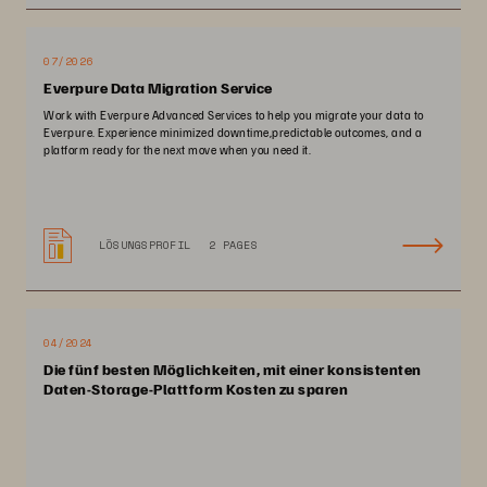
07/2026
Everpure Data Migration Service
Work with Everpure Advanced Services to help you migrate your data to
Everpure. Experience minimized downtime,predictable outcomes, and a
platform ready for the next move when you need it.
LÖSUNGSPROFIL
2 PAGES
04/2024
Die fünf besten Möglichkeiten, mit einer konsistenten
Daten-Storage-Plattform Kosten zu sparen