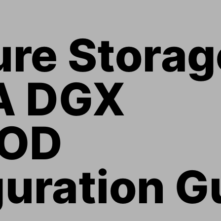
ure Storag
A DGX 
OD 
uration G