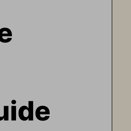
e 
uide