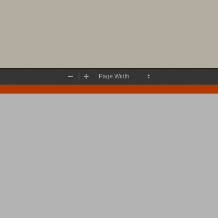
Zoom
Zoom
Out
In