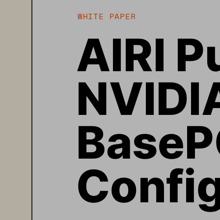
WHITE PAPER
AIRI P
NVIDI
BaseP
Config