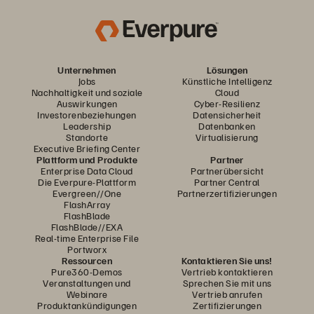
Unternehmen
Lösungen
Jobs
Künstliche Intelligenz
Nachhaltigkeit und soziale
Cloud
Auswirkungen
Cyber-Resilienz
Investorenbeziehungen
Datensicherheit
Leadership
Datenbanken
Standorte
Virtualisierung
Executive Briefing Center
Plattform und Produkte
Partner
Enterprise Data Cloud
Partnerübersicht
Die Everpure-Plattform
Partner Central
Evergreen//One
Partnerzertifizierungen
FlashArray
FlashBlade
FlashBlade//EXA
Real-time Enterprise File
Portworx
Ressourcen
Kontaktieren Sie uns!
Pure360-Demos
Vertrieb kontaktieren
Veranstaltungen und
Sprechen Sie mit uns
Webinare
Vertrieb anrufen
Produktankündigungen
Zertifizierungen