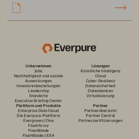
Unternehmen
Lösungen
Jobs
Künstliche Intelligenz
Nachhaltigkeit und soziale
Cloud
Auswirkungen
Cyber-Resilienz
Investorenbeziehungen
Datensicherheit
Leadership
Datenbanken
Standorte
Virtualisierung
Executive Briefing Center
Plattform und Produkte
Partner
Enterprise Data Cloud
Partnerübersicht
Die Everpure-Plattform
Partner Central
Evergreen//One
Partnerzertifizierungen
FlashArray
FlashBlade
FlashBlade//EXA