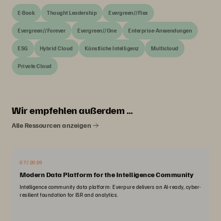
E-Book
Thought Leadership
Evergreen//Flex
Evergreen//Forever
Evergreen//One
Enterprise-Anwendungen
ESG
Hybrid Cloud
Künstliche Intelligenz
Multicloud
Private Cloud
Wir empfehlen außerdem …
Alle Ressourcen anzeigen
07/2026
Modern Data Platform for the Intelligence Community
Intelligence community data platform: Everpure delivers an AI-ready, cyber-
resilient foundation for ISR and analytics.