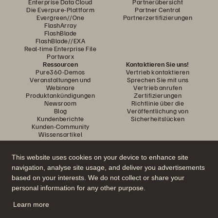
Enterprise Data Cloud
Partnerübersicht
Die Everpure-Plattform
Partner Central
Evergreen//One
Partnerzertifizierungen
FlashArray
FlashBlade
FlashBlade//EXA
Real-time Enterprise File
Portworx
Ressourcen
Kontaktieren Sie uns!
Pure360-Demos
Vertrieb kontaktieren
Veranstaltungen und
Sprechen Sie mit uns
Webinare
Vertrieb anrufen
Produktankündigungen
Zertifizierungen
Newsroom
Richtlinie über die
Blog
Veröffentlichung von
Kundenberichte
Sicherheitslücken
Kunden-Community
Wissensartikel
This website uses cookies on your device to enhance site
Diskutiere mit
navigation, analyse site usage, and deliver you advertisements
Folgen Sie den Everpure Social Media Kanälen
based on your interests. We do not collect or share your
personal information for any other purpose.
Learn more
© 2026 Everpure, Inc. Alle Rechte vorbehalten.