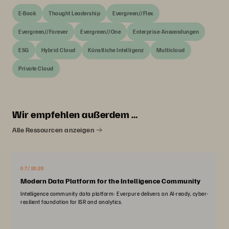
E-Book
Thought Leadership
Evergreen//Flex
Evergreen//Forever
Evergreen//One
Enterprise-Anwendungen
ESG
Hybrid Cloud
Künstliche Intelligenz
Multicloud
Private Cloud
Wir empfehlen außerdem …
Alle Ressourcen anzeigen
07/2026
Modern Data Platform for the Intelligence Community
Intelligence community data platform: Everpure delivers an AI-ready, cyber-
resilient foundation for ISR and analytics.