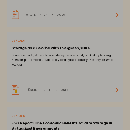
WHITE PAPER
4 PAGES
06/2026
Storage as a Service with Evergreen//One
Consume block, file, and object storage on demand, backed by binding
SLAs for performance, availability, and cyber recovery. Pay only for what
you use.
LÖSUNGSPROFIL
2 PAGES
03/2025
ESG Report: The Economic Benefits of Pure Storage in
Virtualized Environments