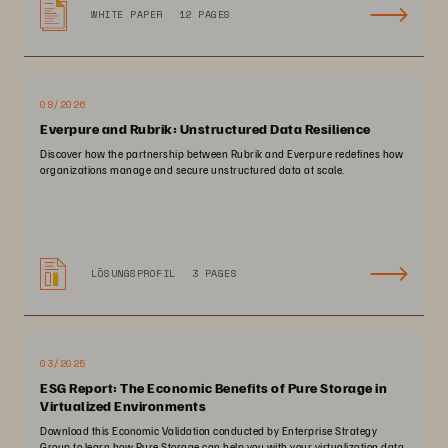
WHITE PAPER
12 PAGES
08/2026
Everpure and Rubrik: Unstructured Data Resilience
Discover how the partnership between Rubrik and Everpure redefines how
organizations manage and secure unstructured data at scale.
LÖSUNGSPROFIL
3 PAGES
03/2025
ESG Report: The Economic Benefits of Pure Storage in
Virtualized Environments
Download this Economic Validation conducted by Enterprise Strategy
Group to learn how Pure Storage can help you with your virtualization data