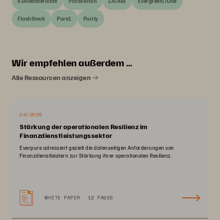
Kundenberichte
Produktion
LATAM
Evergreen//One
FlashStack
Pure1
Purity
Wir empfehlen außerdem …
Alle Ressourcen anzeigen
08/2026
Stärkung der operationalen Resilienz im
Finanzdienstleistungssektor
Everpure adressiert gezielt die datenseitigen Anforderungen von
Finanzdienstleistern zur Stärkung ihrer operationalen Resilienz.
WHITE PAPER
12 PAGES