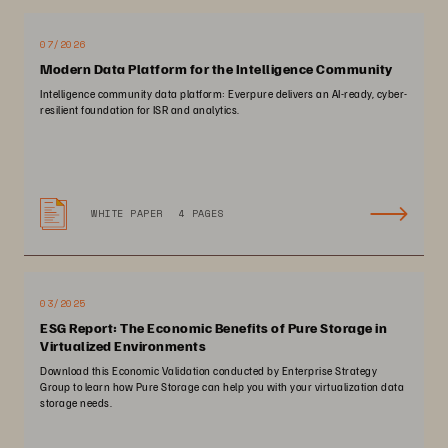
07/2026
Modern Data Platform for the Intelligence Community
Intelligence community data platform: Everpure delivers an AI-ready, cyber-
resilient foundation for ISR and analytics.
WHITE PAPER
4 PAGES
03/2025
ESG Report: The Economic Benefits of Pure Storage in
Virtualized Environments
Download this Economic Validation conducted by Enterprise Strategy
Group to learn how Pure Storage can help you with your virtualization data
storage needs.