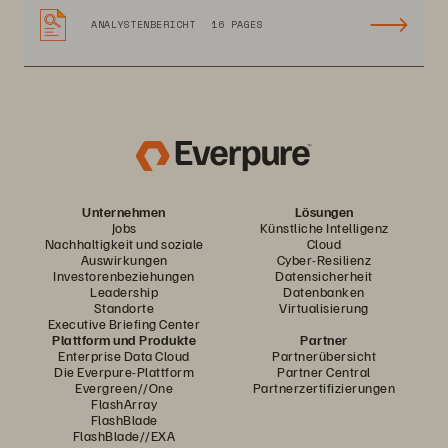
ANALYSTENBERICHT
16 PAGES
Unternehmen
Lösungen
Jobs
Künstliche Intelligenz
Nachhaltigkeit und soziale
Cloud
Auswirkungen
Cyber-Resilienz
Investorenbeziehungen
Datensicherheit
Leadership
Datenbanken
Standorte
Virtualisierung
Executive Briefing Center
Plattform und Produkte
Partner
Enterprise Data Cloud
Partnerübersicht
Die Everpure-Plattform
Partner Central
Evergreen//One
Partnerzertifizierungen
FlashArray
FlashBlade
FlashBlade//EXA