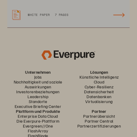
WHITE PAPER
7 PAGES
Unternehmen
Lösungen
Jobs
Künstliche Intelligenz
Nachhaltigkeit und soziale
Cloud
Auswirkungen
Cyber-Resilienz
Investorenbeziehungen
Datensicherheit
Leadership
Datenbanken
Standorte
Virtualisierung
Executive Briefing Center
Plattform und Produkte
Partner
Enterprise Data Cloud
Partnerübersicht
Die Everpure-Plattform
Partner Central
Evergreen//One
Partnerzertifizierungen
FlashArray
FlashBlade