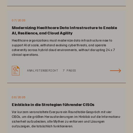
07/2026
Modernizing Healthcare Data Infrastructure to Enable
AI, Resilience, and Cloud Agility
Healthcare organizations must modernize data infrastructure now to
support AI at scale, withstand evolving cyberthreats, and operate
coherently across hybrid cloud environments, without disrupting 24 x 7
clinical operations.
ANALYSTENBERICHT
7 PAGES
06/2026
Einblicke in die Strategien führender CISOs
Vor kurzem veranstaltete Everpure ein Roundtable-Gespräch mit vier
CISOs, um die größten Herausforderungen im Hinblick auf die Informations­
sicherheit aufzudecken, alte Mythen zu entlarven und Lösungen
aufzuzeigen, die tatsächlich funktionieren.