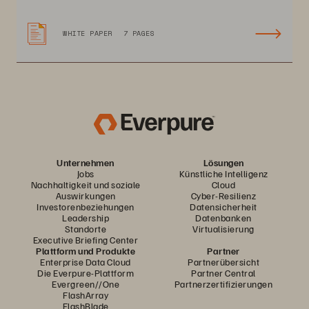
WHITE PAPER
7 PAGES
Unternehmen
Lösungen
Jobs
Künstliche Intelligenz
Nachhaltigkeit und soziale
Cloud
Auswirkungen
Cyber-Resilienz
Investorenbeziehungen
Datensicherheit
Leadership
Datenbanken
Standorte
Virtualisierung
Executive Briefing Center
Plattform und Produkte
Partner
Enterprise Data Cloud
Partnerübersicht
Die Everpure-Plattform
Partner Central
Evergreen//One
Partnerzertifizierungen
FlashArray
FlashBlade