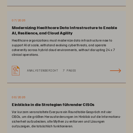
07/2026
Modernizing Healthcare Data Infrastructure to Enable
AI, Resilience, and Cloud Agility
Healthcare organizations must modernize data infrastructure now to
support AI at scale, withstand evolving cyberthreats, and operate
coherently across hybrid cloud environments, without disrupting 24 x 7
clinical operations.
ANALYSTENBERICHT
7 PAGES
06/2026
Einblicke in die Strategien führender CISOs
Vor kurzem veranstaltete Everpure ein Roundtable-Gespräch mit vier
CISOs, um die größten Herausforderungen im Hinblick auf die Informations­
sicherheit aufzudecken, alte Mythen zu entlarven und Lösungen
aufzuzeigen, die tatsächlich funktionieren.