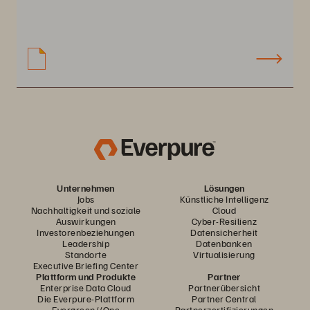
Unternehmen
Lösungen
Jobs
Künstliche Intelligenz
Nachhaltigkeit und soziale
Cloud
Auswirkungen
Cyber-Resilienz
Investorenbeziehungen
Datensicherheit
Leadership
Datenbanken
Standorte
Virtualisierung
Executive Briefing Center
Plattform und Produkte
Partner
Enterprise Data Cloud
Partnerübersicht
Die Everpure-Plattform
Partner Central
Evergreen//One
Partnerzertifizierungen