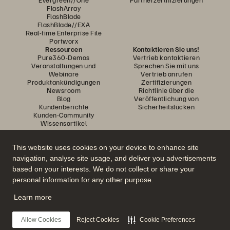
FlashArray
FlashBlade
FlashBlade//EXA
Real-time Enterprise File
Portworx
Ressourcen
Kontaktieren Sie uns!
Pure360-Demos
Vertrieb kontaktieren
Veranstaltungen und
Sprechen Sie mit uns
Webinare
Vertrieb anrufen
Produktankündigungen
Zertifizierungen
Newsroom
Richtlinie über die
Blog
Veröffentlichung von
Kundenberichte
Sicherheitslücken
Kunden-Community
Wissensartikel
This website uses cookies on your device to enhance site
Diskutiere mit
navigation, analyse site usage, and deliver you advertisements
Folgen Sie den Everpure Social Media Kanälen
based on your interests. We do not collect or share your
personal information for any other purpose.
Learn more
© 2026 Everpure, Inc. Alle Rechte vorbehalten.
Datenschutz
Nutzungsbedingungen der Website
Rechtliche Hinweise
Impressum
Allow Cookies
Reject Cookies
Cookie Preferences
Vertrauenszentrum
Cookie-Einstellungen