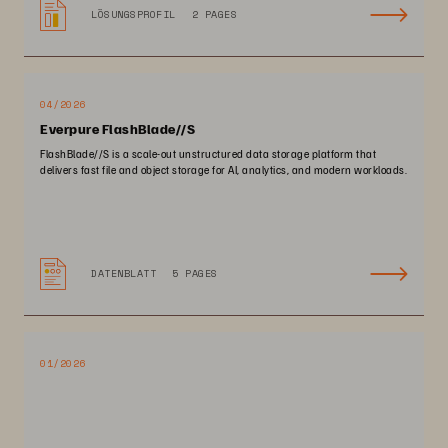
LÖSUNGSPROFIL
2 PAGES
04/2026
Everpure FlashBlade//S
FlashBlade//S is a scale-out unstructured data storage platform that
delivers fast file and object storage for AI, analytics, and modern workloads.
DATENBLATT
5 PAGES
01/2026