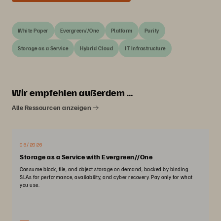
White Paper
Evergreen//One
Platform
Purity
Storage as a Service
Hybrid Cloud
IT Infrastructure
Wir empfehlen außerdem …
Alle Ressourcen anzeigen
06/2026
Storage as a Service with Evergreen//One
Consume block, file, and object storage on demand, backed by binding
SLAs for performance, availability, and cyber recovery. Pay only for what
you use.