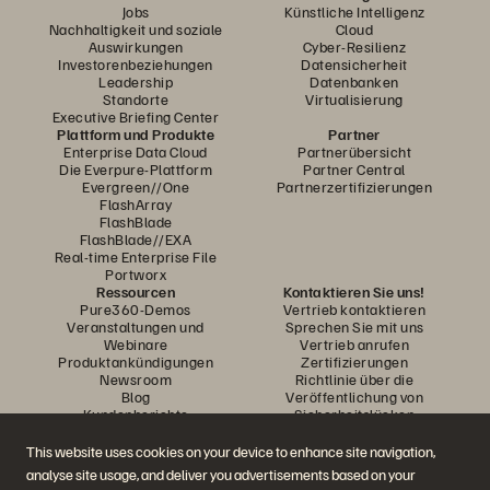
Jobs
Künstliche Intelligenz
Nachhaltigkeit und soziale
Cloud
Auswirkungen
Cyber-Resilienz
Investorenbeziehungen
Datensicherheit
Leadership
Datenbanken
Standorte
Virtualisierung
Executive Briefing Center
Plattform und Produkte
Partner
Enterprise Data Cloud
Partnerübersicht
Die Everpure-Plattform
Partner Central
Evergreen//One
Partnerzertifizierungen
FlashArray
FlashBlade
FlashBlade//EXA
Real-time Enterprise File
Portworx
Ressourcen
Kontaktieren Sie uns!
Pure360-Demos
Vertrieb kontaktieren
Veranstaltungen und
Sprechen Sie mit uns
Webinare
Vertrieb anrufen
Produktankündigungen
Zertifizierungen
Newsroom
Richtlinie über die
Blog
Veröffentlichung von
Kundenberichte
Sicherheitslücken
Kunden-Community
Wissensartikel
This website uses cookies on your device to enhance site navigation,
analyse site usage, and deliver you advertisements based on your