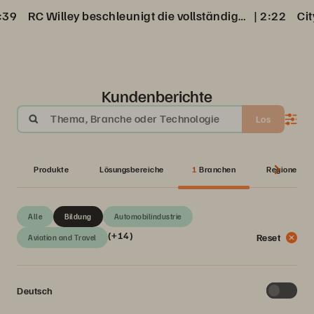
:39
RC Willey beschleunigt die vollständige Datenwiederherstellung aus Veeam Backup
 | 
2:22
Kundenberichte
Thema, Branche oder Technologie
Los
Produkte
Lösungsbereiche
1
Branchen
Regionen
Alle
Bildung
Automobilindustrie
(+14)
Reset
Aviation and Travel
Deutsch