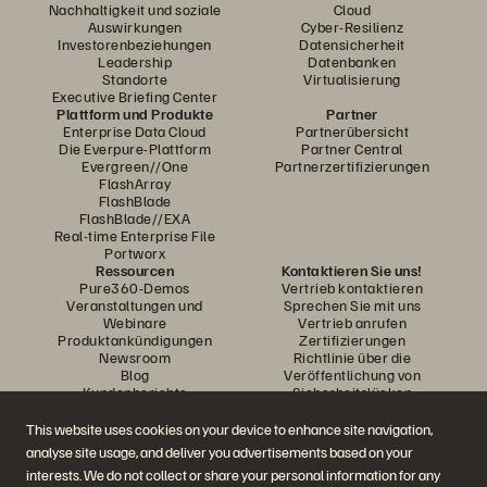
Nachhaltigkeit und soziale
Cloud
Auswirkungen
Cyber-Resilienz
Investorenbeziehungen
Datensicherheit
Leadership
Datenbanken
Standorte
Virtualisierung
Executive Briefing Center
Plattform und Produkte
Partner
Enterprise Data Cloud
Partnerübersicht
Die Everpure-Plattform
Partner Central
Evergreen//One
Partnerzertifizierungen
FlashArray
FlashBlade
FlashBlade//EXA
Real-time Enterprise File
Portworx
Ressourcen
Kontaktieren Sie uns!
Pure360-Demos
Vertrieb kontaktieren
Veranstaltungen und
Sprechen Sie mit uns
Webinare
Vertrieb anrufen
Produktankündigungen
Zertifizierungen
Newsroom
Richtlinie über die
Blog
Veröffentlichung von
Kundenberichte
Sicherheitslücken
Kunden-Community
Wissensartikel
This website uses cookies on your device to enhance site navigation,
analyse site usage, and deliver you advertisements based on your
interests. We do not collect or share your personal information for any