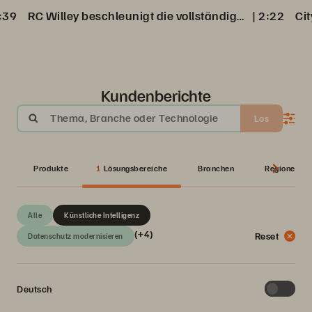
:39
RC Willey beschleunigt die vollständige Datenwiederherstellung aus Veeam Backup
 | 
2:22
Kundenberichte
Thema, Branche oder Technologie
Los
Produkte
1
Lösungsbereiche
Branchen
Regionen
Alle
Künstliche Intelligenz
(+4)
Reset
Datenschutz modernisieren
Deutsch