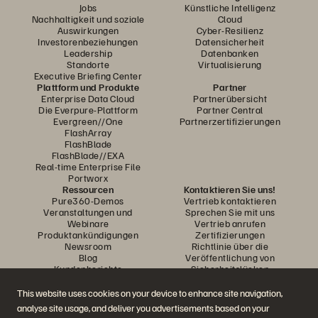
Jobs
Künstliche Intelligenz
Nachhaltigkeit und soziale
Cloud
Auswirkungen
Cyber-Resilienz
Investorenbeziehungen
Datensicherheit
Leadership
Datenbanken
Standorte
Virtualisierung
Executive Briefing Center
Plattform und Produkte
Partner
Enterprise Data Cloud
Partnerübersicht
Die Everpure-Plattform
Partner Central
Evergreen//One
Partnerzertifizierungen
FlashArray
FlashBlade
FlashBlade//EXA
Real-time Enterprise File
Portworx
Ressourcen
Kontaktieren Sie uns!
Pure360-Demos
Vertrieb kontaktieren
Veranstaltungen und
Sprechen Sie mit uns
Webinare
Vertrieb anrufen
Produktankündigungen
Zertifizierungen
Newsroom
Richtlinie über die
Blog
Veröffentlichung von
Kundenberichte
Sicherheitslücken
Kunden-Community
Wissensartikel
This website uses cookies on your device to enhance site navigation,
analyse site usage, and deliver you advertisements based on your