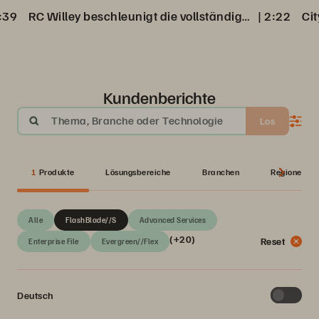
:39
RC Willey beschleunigt die vollständige Datenwiederherstellung aus Veeam Backup
 | 
2:22
Kundenberichte
Thema, Branche oder Technologie
Los
1
Produkte
Lösungsbereiche
Branchen
Regionen
Alle
FlashBlade//S
Advanced Services
(+20)
Reset
Enterprise File
Evergreen//Flex
Deutsch