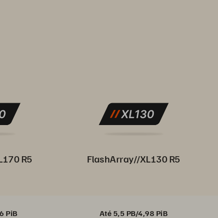
0
1
2
L170 R5
FlashArray//XL130 R5
6 PiB
Até 5,5 PB/4,98 PiB