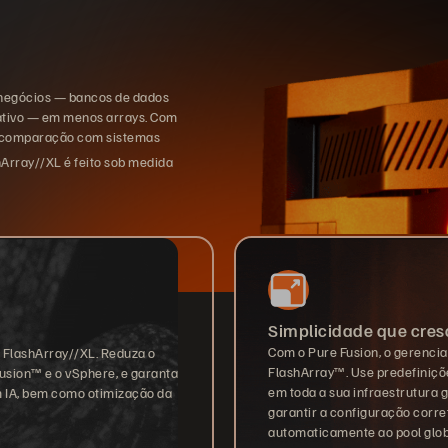
e negócios — bancos de dados
cativo — em menos arrays. Com
 comparação com sistemas
shArray//XL é feito sob medida
Simplicidade que cres
Com o Pure Fusion, o gerenci
 FlashArray//XL. Reduza o
FlashArray™. Use predefiniç
usion™ e o vSphere, e garanta
em toda a sua infraestrutura 
 IA, bem como otimização da
garantir a configuração corre
automaticamente ao pool glob