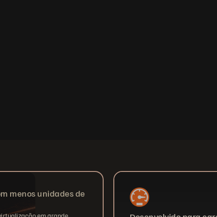
om menos unidades de
virtualização em grande
Desenvolvido para car