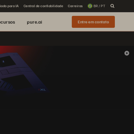
iado para IA
Central de confiabilidade
Carreiras
BR / PT
ecursos
pure.ai
Entre em contato