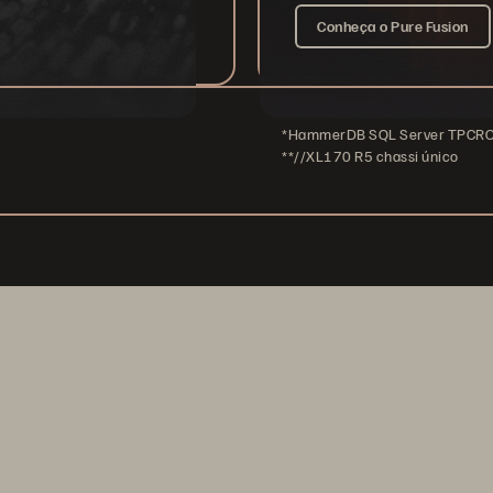
Conheça o Pure Fusion
*HammerDB SQL Server TPCROC-
**//XL170 R5 chassi único