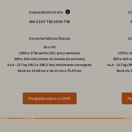
Capacidade bruta
C
Até 1207 TB/1056 TiB
Características físicas
Ca
3U a 9U
1500 a 1736 watts (3U) (pico nominal)
1370 a 1
200 a 240 volts (faixa de tensão de entrada)
200 a 240 v
44,6 - 127 kg (98,3 a 280,1 lbs) totalmente carregado
44,6 - 127 kg (
Rack de 13,00 cm x 48,11 cm x 75,49 cm
Rack de 1
Pergunte sobre o //X90
Pe
Slide