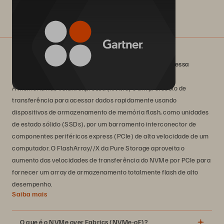
O que é armazenamento de memória não volátil expressa
(NVMe, Non-Volatile Memory express)?
A memória não volátil expressa (NVMe) é um protocolo de
transferência para acessar dados rapidamente usando
dispositivos de armazenamento de memória flash, como unidades
de estado sólido (SSDs), por um barramento interconector de
componentes periféricos express (PCIe) de alta velocidade de um
computador. O FlashArray//X da Pure Storage aproveita o
aumento das velocidades de transferência do NVMe por PCIe para
fornecer um array de armazenamento totalmente flash de alto
desempenho.
Saiba mais
O que é o NVMe over Fabrics (NVMe-oF)?