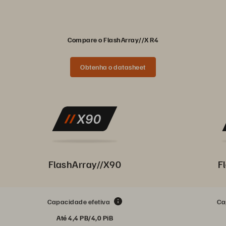
Compare o FlashArray//X R4
Obtenha o datasheet
FlashArray//X90
F
Capacidade efetiva
Ca
Até 4,4 PB/4,0 PiB