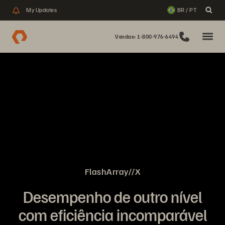
My Updates
BR / PT
Vendas: 1-800-976-6494
FlashArray//X
Desempenho de outro nível
com eficiência incomparável