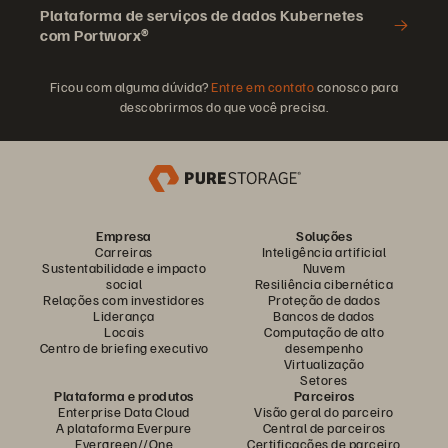
Plataforma de serviços de dados Kubernetes
com Portworx®
Ficou com alguma dúvida?
Entre em contato
conosco para
descobrirmos do que você precisa.
Empresa
Soluções
Carreiras
Inteligência artificial
Sustentabilidade e impacto
Nuvem
social
Resiliência cibernética
Relações com investidores
Proteção de dados
Liderança
Bancos de dados
Locais
Computação de alto
Centro de briefing executivo
desempenho
Virtualização
Setores
Plataforma e produtos
Parceiros
Enterprise Data Cloud
Visão geral do parceiro
A plataforma Everpure
Central de parceiros
Evergreen//One
Certificações de parceiro