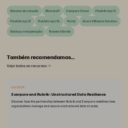
Resumo da solução
Microsoft
Everpure Cloud
FlashArray//C
FlashArray//X
FlashArray//XL
Purity
Azure VMware Solution
Backup e recuperação
Nuvem híbrida
Também recomendamos…
Veja todos os recursos
08/2026
Everpure and Rubrik: Unstructured Data Resilience
Discover how the partnership between Rubrik and Everpure redefines how
organizations manage and secure unstructured data at scale.