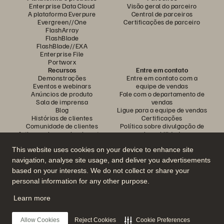
Enterprise Data Cloud
Visão geral do parceiro
A plataforma Everpure
Central de parceiros
Evergreen//One
Certificações de parceiro
FlashArray
FlashBlade
FlashBlade//EXA
Enterprise File
Portworx
Recursos
Entre em contato
Demonstrações
Entre em contato com a
Eventos e webinars
equipe de vendas
Anúncios de produto
Fale com o departamento de
Sala de imprensa
vendas
Blog
Ligue para a equipe de vendas
Histórias de clientes
Certificações
Comunidade de clientes
Política sobre divulgação de
Artigos sobre conhecimentos
vulnerabilidades
This website uses cookies on your device to enhance site
navigation, analyse site usage, and deliver you advertisements
Participe da conversa
based on your interests. We do not collect or share your
Siga todas as redes sociais da Everpure
personal information for any other purpose.
Learn more
© 2026 Everpure, Inc. Todos os direitos reservados.
Allow Cookies
Reject Cookies
Cookie Preferences
Privacidade
Termos do site
Questões legais
Central de confiabilidade