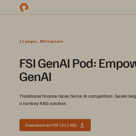
11 pages, Whitepaper
FSI GenAI Pod: Empow
GenAI
Traditional finance faces fierce AI competition. GenAI he
a turnkey RAG solution.
Download do PDF (511 KB)