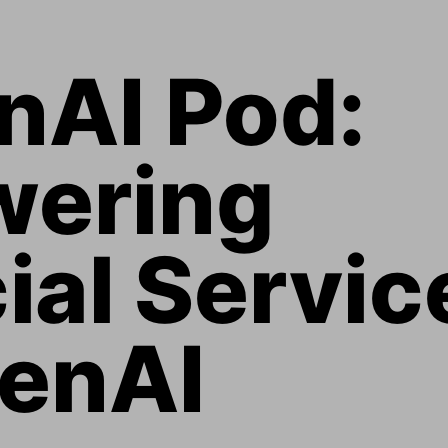
nAI Pod: 
ering 
ial Servic
GenAI