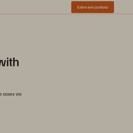
Entre em contato
with
e cases via