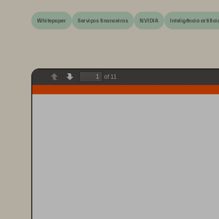
Whitepaper
Serviços financeiros
NVIDIA
Inteligência artifici
of 11
Previous
Next