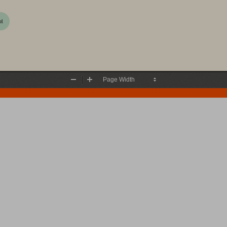
al
Zoom
Zoom
Out
In