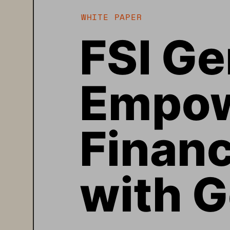
WHITE PAPER
FSI Ge
Empow
Financ
with 