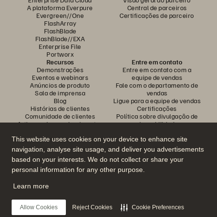
A plataforma Everpure
Central de parceiros
Evergreen//One
Certificações de parceiro
FlashArray
FlashBlade
FlashBlade//EXA
Enterprise File
Portworx
Recursos
Entre em contato
Demonstrações
Entre em contato com a
Eventos e webinars
equipe de vendas
Anúncios de produto
Fale com o departamento de
Sala de imprensa
vendas
Blog
Ligue para a equipe de vendas
Histórias de clientes
Certificações
Comunidade de clientes
Política sobre divulgação de
Artigos sobre conhecimentos
vulnerabilidades
This website uses cookies on your device to enhance site
navigation, analyse site usage, and deliver you advertisements
Participe da conversa
based on your interests. We do not collect or share your
Siga todas as redes sociais da Everpure
personal information for any other purpose.
Learn more
© 2026 Everpure, Inc. Todos os direitos reservados.
Allow Cookies
Reject Cookies
Cookie Preferences
Privacidade
Termos do site
Questões legais
Central de confiabilidade