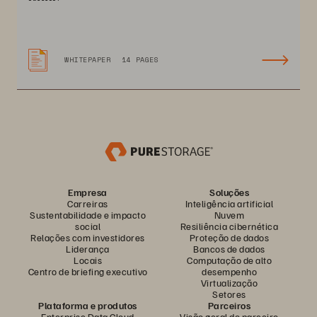
WHITEPAPER
14 PAGES
Empresa
Soluções
Carreiras
Inteligência artificial
Sustentabilidade e impacto
Nuvem
social
Resiliência cibernética
Relações com investidores
Proteção de dados
Liderança
Bancos de dados
Locais
Computação de alto
Centro de briefing executivo
desempenho
Virtualização
Setores
Plataforma e produtos
Parceiros
Enterprise Data Cloud
Visão geral do parceiro