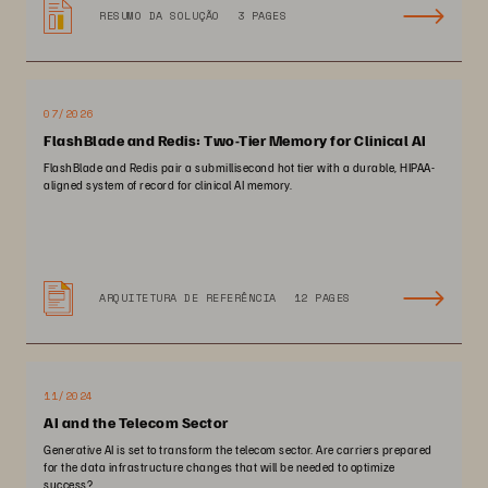
RESUMO DA SOLUÇÃO
3 PAGES
07/2026
FlashBlade and Redis: Two-Tier Memory for Clinical AI
FlashBlade and Redis pair a submillisecond hot tier with a durable, HIPAA-
aligned system of record for clinical AI memory.
ARQUITETURA DE REFERÊNCIA
12 PAGES
11/2024
AI and the Telecom Sector
Generative AI is set to transform the telecom sector. Are carriers prepared
for the data infrastructure changes that will be needed to optimize
success?