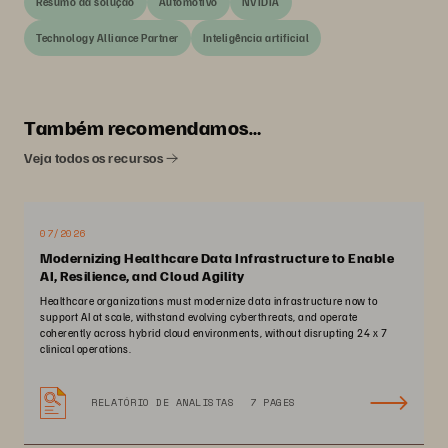
Resumo da solução
Automotivo
NVIDIA
Technology Alliance Partner
Inteligência artificial
Também recomendamos…
Veja todos os recursos
07/2026
Modernizing Healthcare Data Infrastructure to Enable
AI, Resilience, and Cloud Agility
Healthcare organizations must modernize data infrastructure now to
support AI at scale, withstand evolving cyberthreats, and operate
coherently across hybrid cloud environments, without disrupting 24 x 7
clinical operations.
RELATÓRIO DE ANALISTAS
7 PAGES