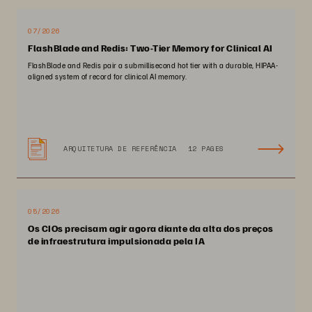
07/2026
FlashBlade and Redis: Two-Tier Memory for Clinical AI
FlashBlade and Redis pair a submillisecond hot tier with a durable, HIPAA-
aligned system of record for clinical AI memory.
ARQUITETURA DE REFERÊNCIA
12 PAGES
05/2026
Os CIOs precisam agir agora diante da alta dos preços
de infraestrutura impulsionada pela IA