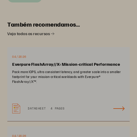
Também recomendamos…
Veja todos os recursos
04/2026
Everpure FlashArray//X: Mission-critical Performance
Pack more IOPS, ultra consistent latency, and greater scale into a smaller
footprint for your mission-critical workloads with Everpure®️
FlashArray//X™️.
DATASHEET
4 PAGES
04/2026