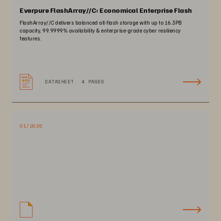
Everpure FlashArray//C: Economical Enterprise Flash
FlashArray//C delivers balanced all-flash storage with up to 16.3PB
capacity, 99.9999% availability & enterprise-grade cyber resiliency
features.
DATASHEET
4 PAGES
01/2026