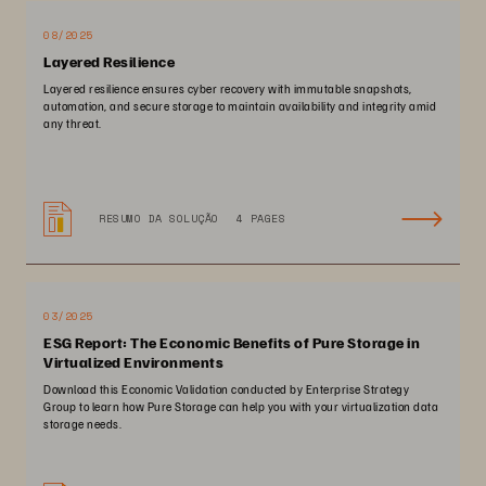
08/2025
Layered Resilience
Layered resilience ensures cyber recovery with immutable snapshots,
automation, and secure storage to maintain availability and integrity amid
any threat.
RESUMO DA SOLUÇÃO
4 PAGES
03/2025
ESG Report: The Economic Benefits of Pure Storage in
Virtualized Environments
Download this Economic Validation conducted by Enterprise Strategy
Group to learn how Pure Storage can help you with your virtualization data
storage needs.