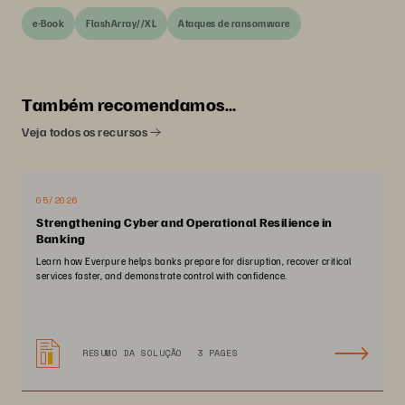
e-Book
FlashArray//XL
Ataques de ransomware
Também recomendamos…
Veja todos os recursos
05/2026
Strengthening Cyber and Operational Resilience in
Banking
Learn how Everpure helps banks prepare for disruption, recover critical
services faster, and demonstrate control with confidence.
RESUMO DA SOLUÇÃO
3 PAGES