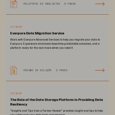
RELATÓRIO DE ANALISTAS
8 PAGES
07/2026
Everpure Data Migration Service
Work with Everpure Advanced Services to help you migrate your data to
Everpure. Experience minimized downtime,predictable outcomes, and a
platform ready for the next move when you need it.
RESUMO DA SOLUÇÃO
2 PAGES
12/2024
The Role of the Data Storage Platform in Providing Data
Resiliency
“Insights and Tips from a Former Hacker” provides insight and tips to help
you safeguard your data from ransomware.