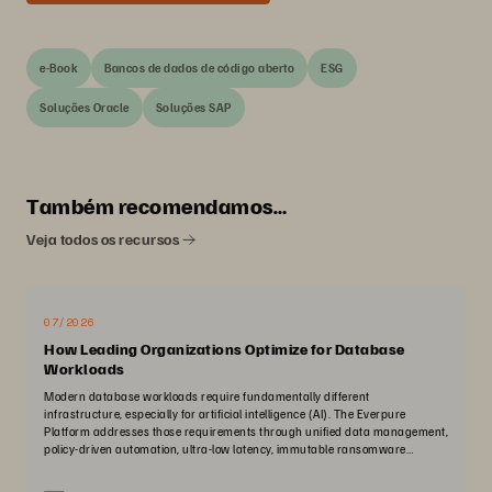
e-Book
Bancos de dados de código aberto
ESG
Soluções Oracle
Soluções SAP
Também recomendamos…
Veja todos os recursos
07/2026
How Leading Organizations Optimize for Database
Workloads
Modern database workloads require fundamentally different
infrastructure, especially for artificial intelligence (AI). The Everpure
Platform addresses those requirements through unified data management,
policy-driven automation, ultra-low latency, immutable ransomware
protection, and zero-planned-downtime architecture.