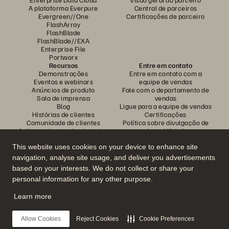
A plataforma Everpure
Central de parceiros
Evergreen//One
Certificações de parceiro
FlashArray
FlashBlade
FlashBlade//EXA
Enterprise File
Portworx
Recursos
Entre em contato
Demonstrações
Entre em contato com a
Eventos e webinars
equipe de vendas
Anúncios de produto
Fale com o departamento de
Sala de imprensa
vendas
Blog
Ligue para a equipe de vendas
Histórias de clientes
Certificações
Comunidade de clientes
Política sobre divulgação de
Artigos sobre conhecimentos
vulnerabilidades
This website uses cookies on your device to enhance site
navigation, analyse site usage, and deliver you advertisements
Participe da conversa
based on your interests. We do not collect or share your
Siga todas as redes sociais da Everpure
personal information for any other purpose.
Learn more
© 2026 Everpure, Inc. Todos os direitos reservados.
Allow Cookies
Reject Cookies
Cookie Preferences
Privacidade
Termos do site
Questões legais
Central de confiabilidade