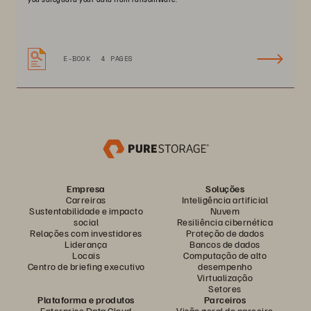
E-BOOK
4 PAGES
Empresa
Soluções
Carreiras
Inteligência artificial
Sustentabilidade e impacto
Nuvem
social
Resiliência cibernética
Relações com investidores
Proteção de dados
Liderança
Bancos de dados
Locais
Computação de alto
Centro de briefing executivo
desempenho
Virtualização
Setores
Plataforma e produtos
Parceiros
Enterprise Data Cloud
Visão geral do parceiro