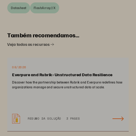
Datasheet
FlashArray//X
Também recomendamos…
Veja todos os recursos
08/2026
Everpure and Rubrik: Unstructured Data Resilience
Discover how the partnership between Rubrik and Everpure redefines how
organizations manage and secure unstructured data at scale.
RESUMO DA SOLUÇÃO
3 PAGES