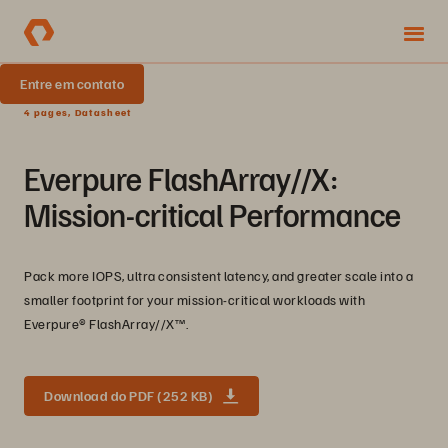
Entre em contato
4 pages, Datasheet
Everpure FlashArray//X:
Mission-critical Performance
Pack more IOPS, ultra consistent latency, and greater scale into a
smaller footprint for your mission-critical workloads with
Everpure®️ FlashArray//X™️.
Download do PDF (252 KB)