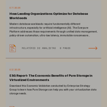
07/2026
How Leading Organizations Optimize for Database
Workloads
Modern database workloads require fundamentally different
infrastructure, especially for artificial intelligence (AI). The Everpure
Platform addresses those requirements through unified data management,
policy-driven automation, ultra-low latency, immutable ransomware
protection, and zero-planned-downtime architecture.
RELATÓRIO DE ANALISTAS
8 PAGES
03/2025
ESG Report: The Economic Benefits of Pure Storage in
Virtualized Environments
Download this Economic Validation conducted by Enterprise Strategy
Group to learn how Pure Storage can help you with your virtualization data
storage needs.