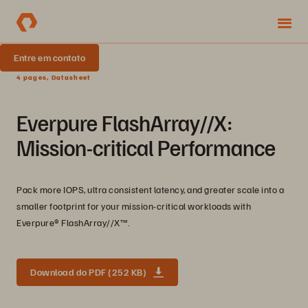
Entre em contato
4 pages, Datasheet
Everpure FlashArray//X:
Mission-critical Performance
Pack more IOPS, ultra consistent latency, and greater scale into a
smaller footprint for your mission-critical workloads with
Everpure®️ FlashArray//X™️.
Download do PDF (252 KB)