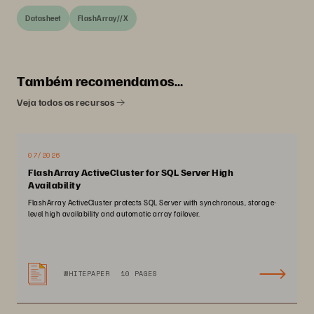
Datasheet
FlashArray//X
Também recomendamos…
Veja todos os recursos
07/2026
FlashArray ActiveCluster for SQL Server High
Availability
FlashArray ActiveCluster protects SQL Server with synchronous, storage-
level high availability and automatic array failover.
WHITEPAPER
10 PAGES