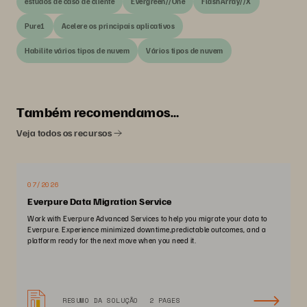
estudos de caso de cliente
Evergreen//One
FlashArray//X
Pure1
Acelere os principais aplicativos
Habilite vários tipos de nuvem
Vários tipos de nuvem
Também recomendamos…
Veja todos os recursos
07/2026
Everpure Data Migration Service
Work with Everpure Advanced Services to help you migrate your data to
Everpure. Experience minimized downtime,predictable outcomes, and a
platform ready for the next move when you need it.
RESUMO DA SOLUÇÃO
2 PAGES