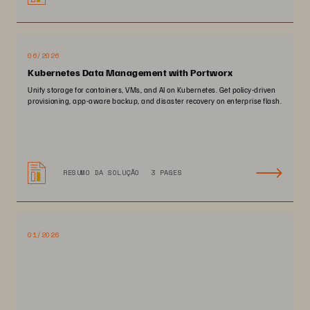
06/2026
Kubernetes Data Management with Portworx
Unify storage for containers, VMs, and AI on Kubernetes. Get policy-driven
provisioning, app-aware backup, and disaster recovery on enterprise flash.
RESUMO DA SOLUÇÃO
3 PAGES
01/2026