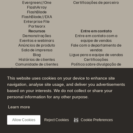
Evergreen//One
Certificações de parceiro
FlashArray
FlashBlade
FlashBlade//EXA
Enterprise File
Portworx
Recursos
Entre em contato
Demonstrações
Entre em contato com a
Eventos e webinars
equipe de vendas
Anúncios de produto
Fale com o departamento de
Sala de imprensa
vendas
Blog
Ligue para a equipe de vendas
Histórias de clientes
Certificações
Comunidade de clientes
Política sobre divulgação de
Artigos sobre conhecimentos
vulnerabilidades
This website uses cookies on your device to enhance site
navigation, analyse site usage, and deliver you advertisements
Participe da conversa
based on your interests. We do not collect or share your
Siga todas as redes sociais da Everpure
personal information for any other purpose.
Learn more
© 2026 Everpure, Inc. Todos os direitos reservados.
Allow Cookies
Reject Cookies
Cookie Preferences
Privacidade
Termos do site
Questões legais
Central de confiabilidade
Configurações de cookies
Não vender nem compartilhar meus dados