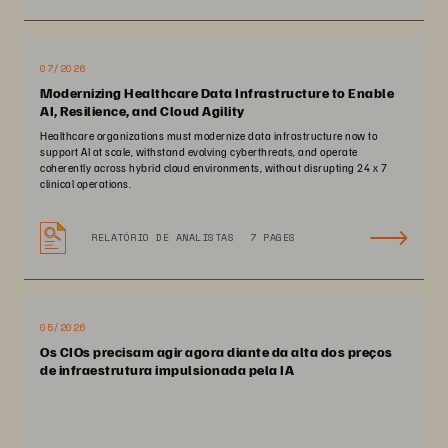
07/2026
Modernizing Healthcare Data Infrastructure to Enable
AI, Resilience, and Cloud Agility
Healthcare organizations must modernize data infrastructure now to
support AI at scale, withstand evolving cyberthreats, and operate
coherently across hybrid cloud environments, without disrupting 24 x 7
clinical operations.
RELATÓRIO DE ANALISTAS
7 PAGES
05/2026
Os CIOs precisam agir agora diante da alta dos preços
de infraestrutura impulsionada pela IA