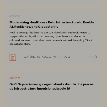
07/2026
Modernizing Healthcare Data Infrastructure to Enable
AI, Resilience, and Cloud Agility
Healthcare organizations must modernize data infrastructure now to
support AI at scale, withstand evolving cyberthreats, and operate
coherently across hybrid cloud environments, without disrupting 24 x 7
clinical operations.
RELATÓRIO DE ANALISTAS
7 PAGES
05/2026
Os CIOs precisam agir agora diante da alta dos preços
de infraestrutura impulsionada pela IA