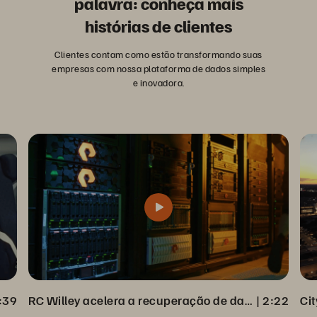
palavra: conheça mais
histórias de clientes
Clientes contam como estão transformando suas
empresas com nossa plataforma de dados simples
e inovadora.
:39
RC Willey acelera a recuperação de dados completa com o Veeam Backup
 | 
2:22