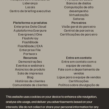
Liderança
Bancos de dados
Locais
Computação de alto
Centro de briefing executivo
desempenho
Virtualização
Setores
Plataforma e produtos
Parceiros
Enterprise Data Cloud
Visão geral do parceiro
A plataforma Everpure
Central de parceiros
Evergreen//One
Certificações de parceiro
FlashArray
FlashBlade
FlashBlade//EXA
Enterprise File
Portworx
Recursos
Entre em contato
Demonstrações
Entre em contato com a
Eventos e webinars
equipe de vendas
Anúncios de produto
Fale com o departamento de
Sala de imprensa
vendas
Blog
Ligue para a equipe de vendas
Histórias de clientes
Certificações
Comunidade de clientes
Política sobre divulgação de
Artigos sobre conhecimentos
vulnerabilidades
This website uses cookies on your device to enhance site navigation,
analyse site usage, and deliver you advertisements based on your
Participe da conversa
interests. We do not collect or share your personal information for any
Siga todas as redes sociais da Everpure