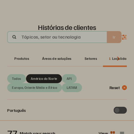
Histórias de clientes
Tópicos, setor ou tecnologia
Ir
Produtos
Áreas de soluções
Setores
1
Localidades 
Todos
América do Norte
APJ
Reset
Europa, Oriente Médio e África
LATAM
Português
77
Match your search
View